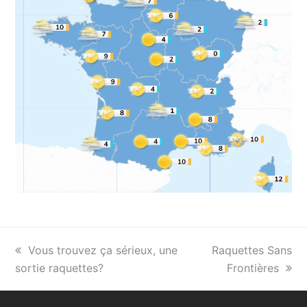
previous
Vous trouvez ça sérieux, une
next
Raquettes Sans
sortie raquettes?
post:
post:
Frontières